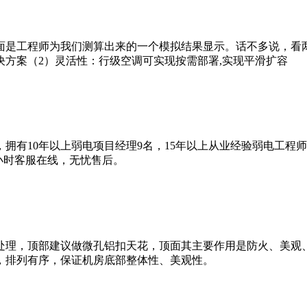
面是工程师为我们测算出来的一个模拟结果显示。话不多说，看
方案（2）灵活性：行级空调可实现按需部署,实现平滑扩容
拥有10年以上弱电项目经理9名，15年以上从业经验弱电工程
4小时客服在线，无忧售后。
处理，顶部建议做微孔铝扣天花，顶面其主要作用是防火、美观
，排列有序，保证机房底部整体性、美观性。