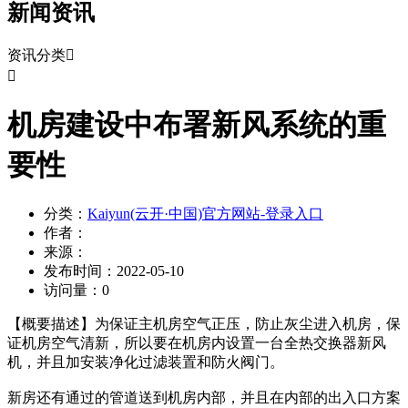
新闻资讯
资讯分类


机房建设中布署新风系统的重
要性
分类：
Kaiyun(云开·中国)官方网站-登录入口
作者：
来源：
发布时间：
2022-05-10
访问量：
0
【概要描述】
为保证主机房空气正压，防止灰尘进入机房，保
证机房空气清新，所以要在机房内设置一台全热交换器新风
机，并且加安装净化过滤装置和防火阀门。
新房还有通过的管道送到机房内部，并且在内部的出入口方案