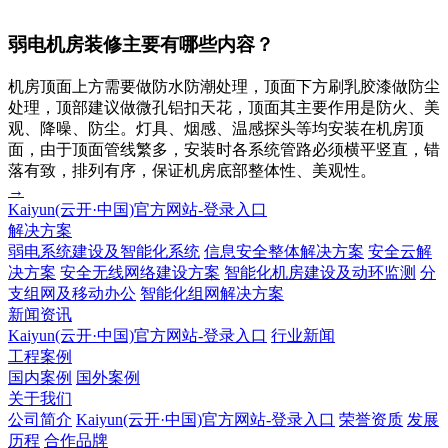
弱电机房装修主要有哪些内容？
机房顶面上方需要做防水防潮处理，顶面下方刷乳胶漆做防尘
处理，顶部建议做微孔铝扣天花，顶面其主要作用是防火、美
观、降噪、防尘。灯具、烟感、温感探头等均安装在机房顶
面，由于顶面管线繁多，安装时各系统管路必须横平竖直，错
落有致，排列有序，保证机房底部整体性、美观性。
→
Kaiyun(云开·中国)官方网站-登录入口
解决方案
弱电系统建设及智能化系统
信息安全整体解决方案
安全云解
决方案
安全无线网络建设方案
智能化机房建设及动环监测
分
支组网及移动办公
智能化组网解决方案
新闻资讯
Kaiyun(云开·中国)官方网站-登录入口
行业新闻
工程案例
国内案例
国外案例
关于我们
公司简介
Kaiyun(云开·中国)官方网站-登录入口
荣誉资质
发展
历程
合作品牌