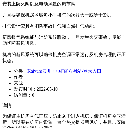
安装上防火阀以及电动风量的调节阀。
并且要确保机房区域每小时换气的次数大于或等于3次。
排气设计应具有消防事故排气和自然排气功能。
新风换气系统能与消防系统联动，一旦发生火灾事故，便能自
动切断新风进风。
机房的新风系统可以确保机房空调正常运行及机房合理的正压
状态。
分类：
Kaiyun(云开·中国)官方网站-登录入口
作者：
来源：
发布时间：
2022-05-10
访问量：
0
详情
为保证主机房空气正压，防止灰尘进入机房，保证机房空气清
新，所以要在机房内设置一台全热交换器新风机，并且加安装