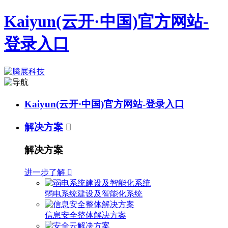
Kaiyun(云开·中国)官方网站-
登录入口
Kaiyun(云开·中国)官方网站-登录入口
解决方案

解决方案
进一步了解

弱电系统建设及智能化系统
信息安全整体解决方案