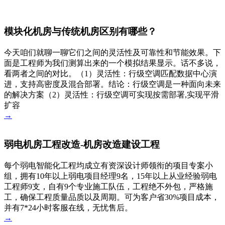
模块化机房与传统机房区别有哪些？
今天咱们就聊一聊它们之间的灵活性及可靠性和节能效果。下
面是工程师为我们测算出来的一个模拟结果显示。话不多说，
看两者之间的对比。（1）灵活性：行级空调匹配数据中心演
进，支持高密度及混合部署。结论：行级空调是一种面向未来
的解决方案（2）灵活性：行级空调可实现按需部署,实现平滑
扩容
→
弱电机房工程改造-机房改造建设工程
每个弱电智能化工程均成立有资深设计师领衔的项目专案小
组，拥有10年以上弱电项目经理9名，15年以上从业经验弱电
工程师9支，自有9个专业施工队伍，工程绝不外包，严格施
工，确保工程质量品质以及周期。可为客户省30%项目成本，
并有7*24小时客服在线，无忧售后。
→