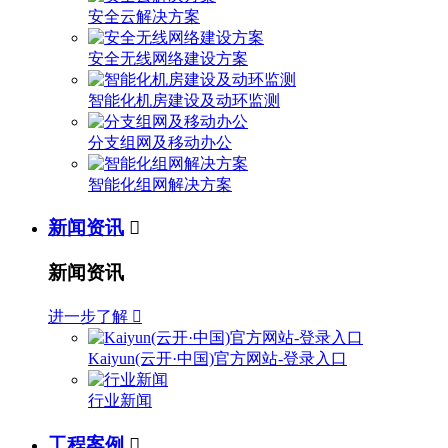
安全云解决方案
安全无线网络建设方案
智能化机房建设及动环监测
分支组网及移动办公
智能化组网解决方案
新闻资讯

新闻资讯
进一步了解

Kaiyun(云开·中国)官方网站-登录入口
行业新闻
工程案例
